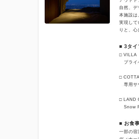
アウトド
自然、デ
本施設は
実現して
りと、心
■ 3
□ VIL
プライベ
□ CO
専用サウ
□ LAN
Snow
■ お食
一部の宿