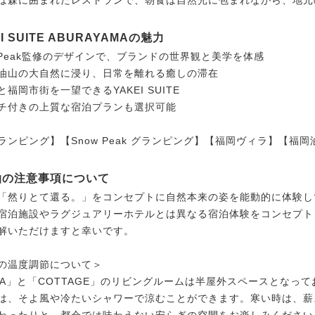
は森に囲まれたレストランで、朝食は自然光に包まれながら、地元
EI SUITE ABURAYAMAの魅力
w Peak監修のデザインで、ブランドの世界観と美学を体感
油山の大自然に浸り、日常を離れる癒しの滞在
福岡市街を一望できるYAKEI SUITE
チ付きの上質な宿泊プランも選択可能
ランピング】【Snow Peak グランピング】【福岡ヴィラ】【福
泊の注意事項について
「然りとて還る。」をコンセプトに自然本来の姿を能動的に体験し
宿泊施設やラグジュアリーホテルとは異なる宿泊体験をコンセプト
解いただけますと幸いです。
の温度調節について＞
LLA」と「COTTAGE」のリビングルームは半屋外スペースとな
は、そよ風や冷たいシャワーで涼むことができます。寒い時は、薪