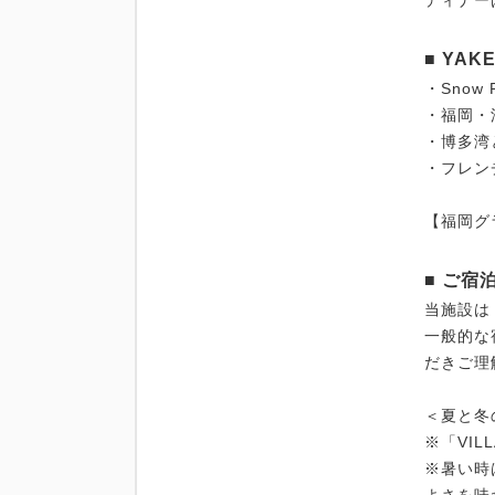
ディナー
■ YAK
・Sno
・福岡・
・博多湾と
・フレン
【福岡グ
■ ご宿
当施設は
一般的な
だきご理
＜夏と冬
※「VI
※暑い時