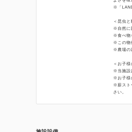
よさを味
※「LA
＜昆虫と
※自然に
※食べ物
※この物
※農場の
＜お子様
※当施設
※お子様
※薪スト
さい。
施設設備