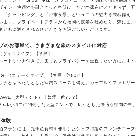
アブランド「Snow Peak」がプロデュースした新しい宿泊施設で
ザイン、快適性を融合させた空間は、ただの滞在にとどまらず、五
、「グランピング」と「都市夜景」という二つの魅力を兼ね備え、
います。プライベートテラスから福岡の夜景を眺めたり、森に囲ま
身ともに満たされるひとときをお過ごしいただけます。
タイプのお部屋で、さまざまな旅のスタイルに対応
LA（ヴィラタイプ）【禁煙】
ートサウナ付きで、癒しとプライバシーを重視したい方におすす
TTAGE（コテージタイプ）【禁煙・約50㎡】
ナとゆったりとした室内スペースを備え、カップルやファミリー
D CAVE（大型テント）【禁煙・約75㎡】
 Peakが独自に開発した大型テントで、広々とした快適な空間の
事体験
泊プランには、九州産食材を使用したシェフ特製のフレンチコース