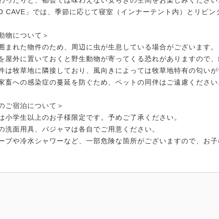
わったりと、都会では味わえない安らぎの空間をお楽しみください
ND CAVE」では、季節に応じて寝室（インナーテント内）とリビ
動物について＞
囲まれた物件のため、周辺に虫が生息している場合がございます。
を屋外に置いておくと野生動物が寄ってくる恐れがありますので、
件は牧草地に隣接しており、風向きによっては牧草地特有の匂いが
家畜への感染症の蔓延を防ぐため、ペットの同伴はご遠慮ください
のご宿泊について＞
は小学生以上のお子様限定です。予めご了承ください。
の洗面用具、パジャマは各自でご用意ください。
ーブや冷水シャワーなど、一部危険な箇所がございますので、お子