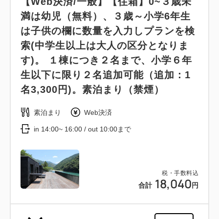
【Web決済/一般】【住箱】0~３歳未
満は幼児（無料）、３歳～小学6年生
は子供の欄に数量を入力しプランを検
索(中学生以上は大人の区分となりま
す)。 １棟につき２名まで、小学６年
生以下に限り２名追加可能（追加：1
名3,300円)。素泊まり（禁煙）
素泊まり
Web決済
in 14:00~ 16:00 / out 10:00まで
税・手数料込
18,040
合計
円