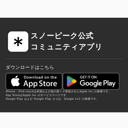
・キャンプに 必要な道具を全て用意
・テントの設営・撤収のサポート
・ガス器具などキャンプ用具の取り扱いアドバイス
「キャンプをしたいけど道具がない,,」「快適にキャ
スノーピーク公式
ンプを楽しんでみたい,,」
コミュニティアプリ
そんな方におすすめのレンタルプラン。
キャンプに必要な道具はすべてご用意があり、スタッ
フと一緒に設営・撤収をするのでキャンプがはじめて
ダウンロードはこちら
の方も安心でおすすめ◎
【お持ちいただくとより快適に過ごして頂けるもの】
iPhone、iPod touchは米国および他の国々で登録されたApple Inc.の商標です。
プランの概要やおすすめの持ち物など、特設サイトよ
App StoreはApple Inc.のサービスマークです。
Google Play および Google Play ロゴは、Google LLC の商標です。
りご確認ください。
https://www.snowpeak.co.jp/sp/teburacamp/
【キャンプサイト共通ルールについて】