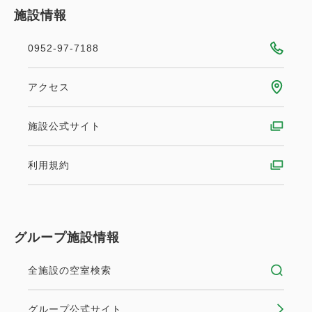
当施設は歴史公園内に位置しているため、一般のキャ
施設情報
ンプ場より多くのルールを設定させていただいており
0952-97-7188
ます。
下記サイトを予約前にご確認お願いいたします。
アクセス
https://sway.cloud.microsoft/KYHcrqIbUwoph4Hp
施設公式サイト
利用規約
グループ施設情報
全施設の空室検索
グループ公式サイト