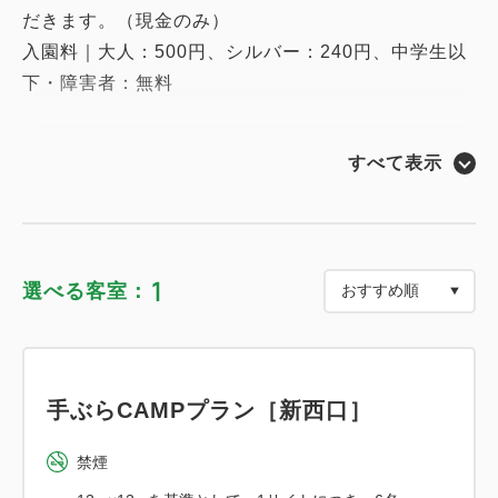
だきます。（現金のみ）
入園料｜大人：500円、シルバー：240円、中学生以
下・障害者：無料
すべて表示
【プラン概要】
『手ぶらCAMPプラン』は、これからキャンプをはじ
めようとしている方におすすめのキャンプ体験プラン
です。
1
選べる客室：
キャンプに必要な道具は全てプラン内にご用意があ
り、お客様が準備するのは食材と身の回りのものだ
け。
テントの設営・撤収やギアの使用方法はスタッフのレ
手ぶらCAMPプラン［新西口］
クチャー付きなのでどなたも安心してご参加頂けま
す。
禁煙
スノーピークの定番テント『ランドロック』をはじ