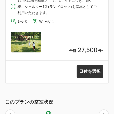
12m×12mを基準として、1サイトにつき、6名
め、スノーピークのキャンプギア一式をご体験いただ
様、シェルター1張(ランドロック)を基本としてご
けます。
利用いただきます。
・キャンプに興味はあるけど始め方がわからない、、
1~5名
Wi-Fiなし
・スノーピーク製品を使ってみたい
という方は、ぜひ手ぶらCAMPプランをご体験くださ
い！
27,500
合計
円
~
【ご利用時間】
プラン開始 13：00 ／撤収お迎え時間 10：00
※プラン開始前に店舗にてお支払いを済ませてから宿
日付を選択
泊者駐車場へご移動ください。
吉野ヶ里歴史公園入園料は現金のみのお支払いとな
ります。
※参加の皆さまの駐車が完了次第、13:00を目安にプ
このプランの空室状況
ランを開始いたします。