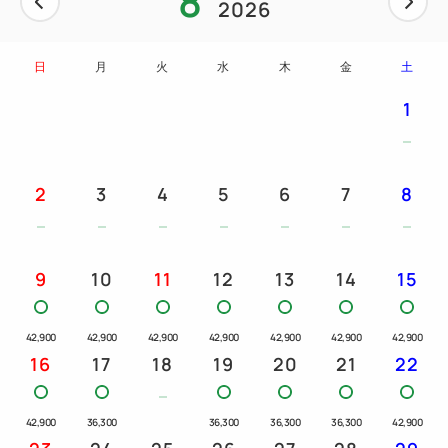
8
2026
※複数組同時に開催いたしますので、お時間に遅れな
いようにお越しください。
日
月
火
水
木
金
土
お時間に間に合わない場合は必ず事前にご連絡をお
願いいたします。
1
※14:00以降にご連絡なくチェックインされた場合は
時間外対応料金を頂戴する場合がございます。
2
3
4
5
6
7
8
【ご利用人数】
1組 5名様まで料金内でご利用いただけます（宿泊利
用料・レンタル料金込み）
9
10
11
12
13
14
15
※6名様以上のご利用で別途レンタルが必要な方はお
電話にてご相談ください。
42,900
42,900
42,900
42,900
42,900
42,900
42,900
16
17
18
19
20
21
22
【レンタル品内容】
キャンプに必要な用具を全てこちらでご用意いたしま
42,900
36,300
36,300
36,300
36,300
42,900
す。