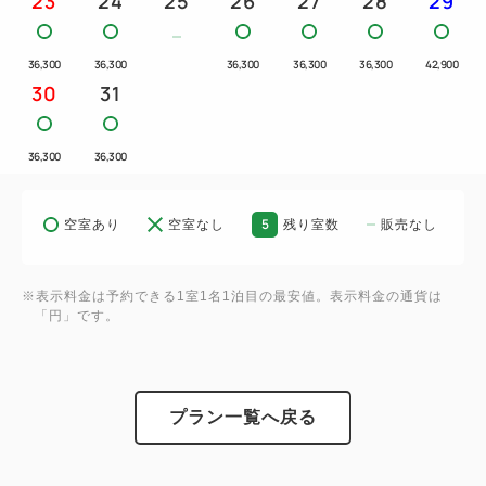
23
24
25
26
27
28
29
・2ルームテント（ランドロック）
・寝袋
36,300
36,300
36,300
36,300
36,300
42,900
・テーブル＆チェア
30
31
・キッチンセット（IGTシリーズ、調理用ガスコン
ロ）
36,300
36,300
・ランタンセット（LEDタイプ）
・クッカーセット（鍋セット、フライパン）
5
空室あり
空室なし
残り室数
販売なし
・ホットサンドクッカー（トラメジーノ）
・キッチンツール（レードル、ターナー、菜箸）
・食器セット・スプーン・フォーク・割りばし・洗剤
※表示料金は予約できる1室1名1泊目の最安値。表示料金の通貨は
「円」です。
セット
・まな板セット（まな板＋包丁）
・焚火台（薪一束・着火剤・火ばさみ）
・クーラーBOX（ソフトタイプ、容量38L以上）
プラン一覧へ戻る
【サポート内容】