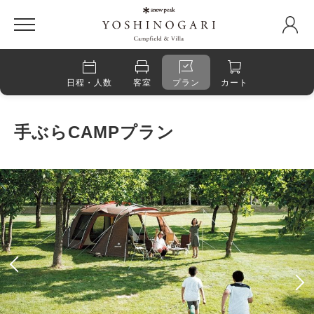
日程・人数
客室
プラン
カート
手ぶらCAMPプラン