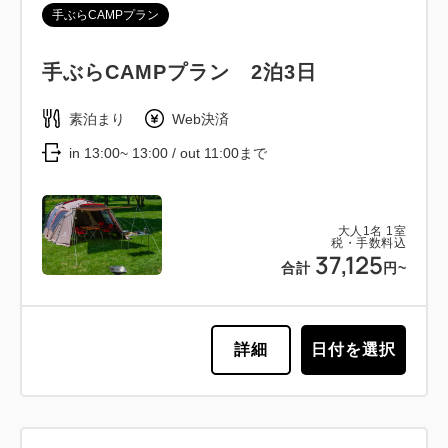
手ぶらCAMPプラン
手ぶらCAMPプラン 2泊3日
素泊まり
Web決済
in 13:00~ 13:00 / out 11:00まで
大人
1
名
1
室
税・手数料込
37,125
合計
円~
詳細
日付を選択