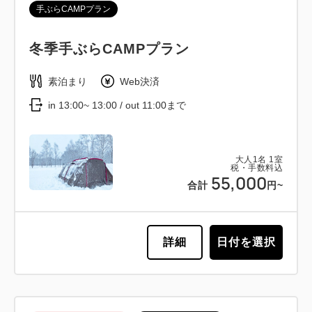
手ぶらCAMPプラン
冬季手ぶらCAMPプラン
素泊まり
Web決済
in 13:00~ 13:00 / out 11:00まで
大人
1
名
1
室
税・手数料込
55,000
合計
円~
詳細
日付を選択