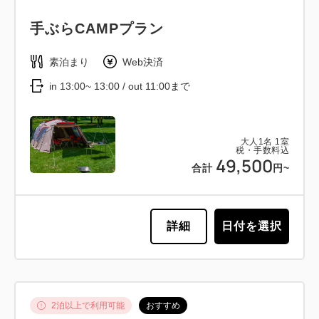
手ぶらCAMPプラン
素泊まり
Web決済
in 13:00~ 13:00 / out 11:00まで
大人
1
名
1
室
税・手数料込
49,500
合計
円~
詳細
日付を選択
2泊以上で利用可能
おすすめ