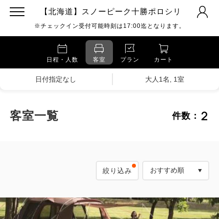
【北海道】スノーピーク十勝ポロシリ
※チェックイン受付可能時刻は17:00迄となります。
日程・人数
客室
プラン
カート
日付指定なし
大人1名, 1室
2
客室一覧
件数：
絞り込み