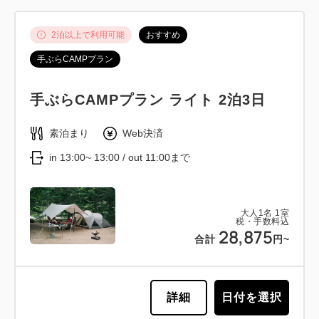
2泊以上で利用可能
おすすめ
手ぶらCAMPプラン
手ぶらCAMPプラン ライト 2泊3日
素泊まり
Web決済
in 13:00~ 13:00 / out 11:00まで
大人
1
名
1
室
税・手数料込
28,875
合計
円~
詳細
日付を選択