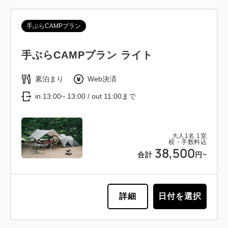
手ぶらCAMPプラン
手ぶらCAMPプラン ライト
素泊まり
Web決済
in 13:00~ 13:00 / out 11:00まで
大人
1
名
1
室
税・手数料込
38,500
合計
円~
詳細
日付を選択