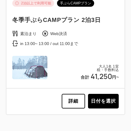
2泊以上で利用可能
手ぶらCAMPプラン
冬季手ぶらCAMPプラン 2泊3日
素泊まり
Web決済
in 13:00~ 13:00 / out 11:00まで
大人
1
名
1
室
税・手数料込
41,250
合計
円~
詳細
日付を選択