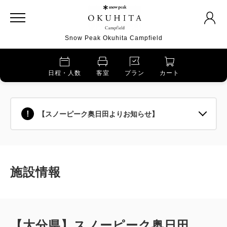
Snow Peak Okuhita Campfield
日程・人数
客室
プラン
カート
【スノーピーク奥日田よりお知らせ】
施設情報
【大分県】スノーピーク奥日田