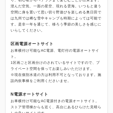
り、初心者からベテランまで楽しむことが出来ます。
澄んだ空気、一面の星空、現れる雲海。いつもと違う
空間に身を置いて思い切り野遊びを楽しめる奥日田で
は九州では稀な雪中キャンプも時期によっては可能で
す。是非一年を通じて、移ろう季節の美しさを感じに
いらしてください。
区画電源オートサイト
お車横付け可能なAC電源、電灯付の電源オートサイ
ト。
1区画ごと区画分けのされているサイトですので、プ
ライベート空間を保ってお楽しみいただけます。
※現在個別水道の方は利用不可となっております。施
設内炊事棟をご利用くださいませ。
N電源オートサイト
お車横付け可能なAC電源付きの電源オートサイト。
ストア管理棟からも近く、高台にあるひらけた見晴ら