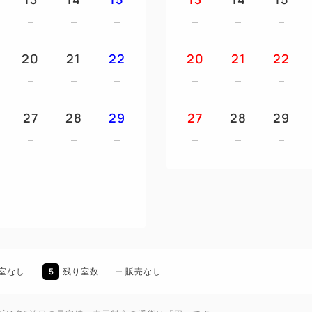
・お支払いは、
・Jネットレンタカー店舗に
カード限定にて、
20
21
22
20
21
22
キャンプ場宿泊料をスノー
きます。
・走行時乗車定員は6名、就寝
27
28
29
27
28
29
・就寝時は布団、寝袋等の利
寝は禁止となります。）
・トイレ、シャワー装備はご
利用ください）
・車内禁煙、土足禁止となり
・ペットの乗車は禁止となり
・車内でのバーベキュー、焼
ります。
5
室なし
残り室数
販売なし