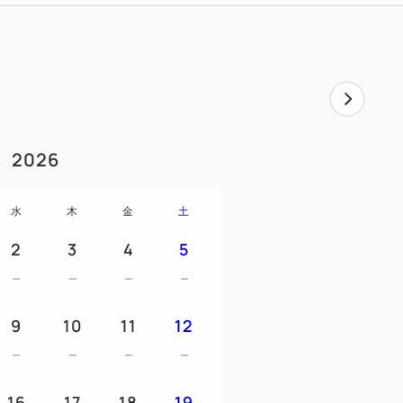
ンタカー営業所にお越しいただき、キャンピ
ィールドにチェックイン
クアウト後、Jネットレンタカー営業所にレ
2026
事項
舗いずれかの店舗からの出発になります。
水
木
金
土
店 (大阪市鶴見区諸口六丁目15番18号
2
3
4
5
ルキャンピングカー大阪空港店(伊丹空港
‐1)
9
10
11
12
(堺市西区鳳東町7丁746番地1)
し、免許取得後3年以上に限る）
16
17
18
19