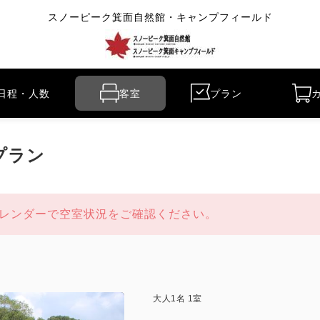
スノーピーク箕面自然館・キャンプフィールド
日程・人数
客室
プラン
プラン
レンダーで空室状況をご確認ください。
大人
1
名
1
室