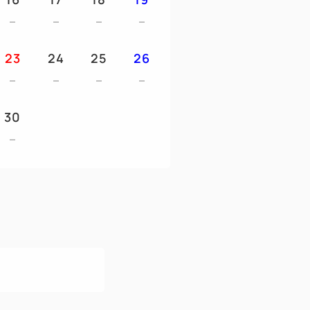
てレンタカー代をクレジットクレジット
23
24
25
26
ピーク箕面自然館にてお支払いいただ
時は6名となります。
30
用が必要となります。（ベッドに直接の就
ざいません。（キャンプフィード施設をご
ます。
ます。
き肉など匂いの付く食事、調理は禁止とな