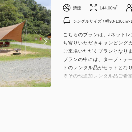
2
禁煙
144.00m
シングルサイズ / 幅90-130cm×
こちらのプランは、Jネットレ
ち寄りいただきキャンピング
ご来場いただくプランとなり
プランの中には、タープ・テ
トのレンタル品がセットとな
※その他追加レンタル品ご希
（有料）
■ご予約からご利用までの流れ
①WEBにてご予約
②お電話にてご予約確認のご
③Jネットレンタカー大阪よ