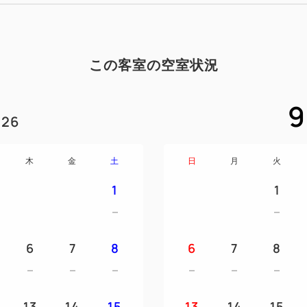
ただきます。
④ご利用日当日 Jネットレ
ングカーにて箕面キャンプフ
⑤キャンプフィールドチェッ
この客室の空室状況
ンタカーの返却
9
26
■キャンピングカー予約時注意
●Jネットレンタカー大阪3店
木
金
土
日
月
火
・Jネットレンタカー鶴見緑地
1
1
)
・Jネットレンタカーレンタ
店) (大阪府豊中市蛍池西町2‐14
6
7
8
6
7
8
・Jネットレンタカー堺鳳店 
・運転資格：AT普通免許（但
13
14
15
13
14
15