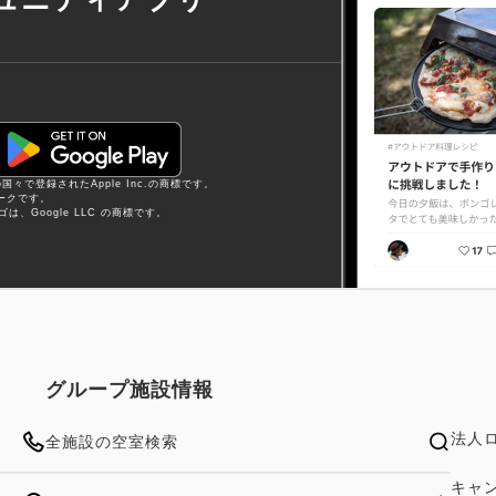
他の国々で登録されたApple Inc.の商標です。
スマークです。
y ロゴは、Google LLC の商標です。
グループ施設情報
法人
全施設の空室検索
キャ