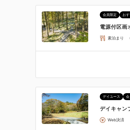
会員限定
おす
電源付区画
素泊まり
デイユース
会
デイキャン
Web決済